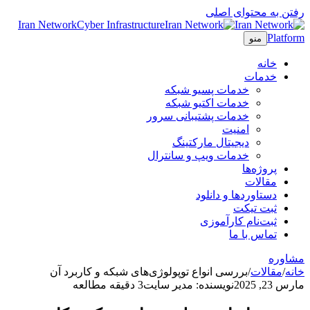
رفتن به محتوای اصلی
Iran Network
Cyber Infrastructure
Platform
منو
خانه
خدمات
خدمات پسیو شبکه
خدمات اکتیو شبکه
خدمات پشتیبانی سرور
امنیت
دیجیتال مارکتینگ
خدمات ویپ و سانترال
پروژه‌ها
مقالات
دستاوردها و دانلود
ثبت تیکت
ثبت‌نام کارآموزی
تماس با ما
مشاوره
خانه
/
مقالات
/
بررسی انواع توپولوژی‌های شبکه و کاربرد آن‌
مارس 23, 2025
نویسنده: مدیر سایت
3 دقیقه مطالعه