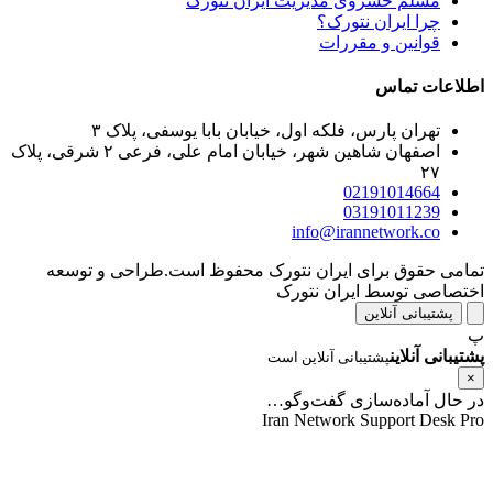
مسلم خسروی مدیریت ایران نتورک
چرا ایران نتورک؟
قوانین و مقررات
طلاعات تماس
تهران پارس، فلکه اول، خیابان بابا یوسفی، پلاک ۳
اصفهان شاهین شهر، خیابان امام علی، فرعی ۲ شرقی، پلاک
۲۷
02191014664
03191011239
info@irannetwork.co
مامی حقوق برای ایران نتورک محفوظ است.
طراحی و توسعه
ختصاصی توسط ایران نتورک
پشتیبانی آنلاین
شتیبانی آنلاین
پشتیبانی آنلاین است
×
ر حال آماده‌سازی گفت‌وگو…
Iran Network Support Desk Pr