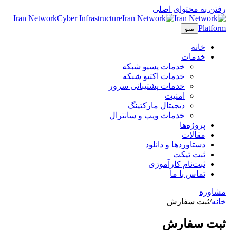
فتن به محتوای اصلی
Iran Network
Cyber Infrastructure
Platfor
منو
خانه
خدمات
خدمات پسیو شبکه
خدمات اکتیو شبکه
خدمات پشتیبانی سرور
امنیت
دیجیتال مارکتینگ
خدمات ویپ و سانترال
پروژه‌ها
مقالات
دستاوردها و دانلود
ثبت تیکت
ثبت‌نام کارآموزی
تماس با ما
شاوره
انه
/
ثبت سفارش
بت سفارش