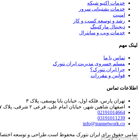
خدمات اکتیو شبکه
خدمات پشتیبانی سرور
امنیت
رشد و توسعه کسب و کار
دیجیتال مارکتینگ
خدمات ویپ و سانترال
لینک مهم
تماس با ما
مسلم خسروی مدیریت ایران نتورک
چرا ایران نتورک؟
قوانین و مقررات
اطلاعات تماس
تهران پارس، فلکه اول، خیابان بابا یوسفی، پلاک ۳
اصفهان شاهین شهر، خیابان امام علی، فرعی ۲ شرقی، پلاک ۲۷
02191014664
03191011239
info@irannetwork.co
تمامی حقوق برای ایران نتورک محفوظ است.
طراحی و توسعه اختصا