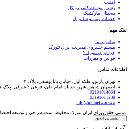
امنیت
رشد و توسعه کسب و کار
دیجیتال مارکتینگ
خدمات ویپ و سانترال
لینک مهم
تماس با ما
مسلم خسروی مدیریت ایران نتورک
چرا ایران نتورک؟
قوانین و مقررات
اطلاعات تماس
تهران پارس، فلکه اول، خیابان بابا یوسفی، پلاک ۳
اصفهان شاهین شهر، خیابان امام علی، فرعی ۲ شرقی، پلاک ۲۷
02191014664
03191011239
info@irannetwork.co
تمامی حقوق برای ایران نتورک محفوظ است.
طراحی و توسعه اختصا
پشتیبانی آنلاین
پ