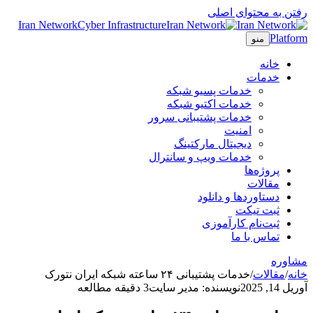
رفتن به محتوای اصلی
Iran Network
Cyber Infrastructure
Platform
منو
خانه
خدمات
خدمات پسیو شبکه
خدمات اکتیو شبکه
خدمات پشتیبانی سرور
امنیت
دیجیتال مارکتینگ
خدمات ویپ و سانترال
پروژه‌ها
مقالات
دستاوردها و دانلود
ثبت تیکت
ثبت‌نام کارآموزی
تماس با ما
مشاوره
خانه
/
مقالات
/
خدمات پشتیبانی ۲۴ ساعته شبکه ایران نتورک
آوریل 14, 2025
نویسنده: مدیر سایت
3 دقیقه مطالعه